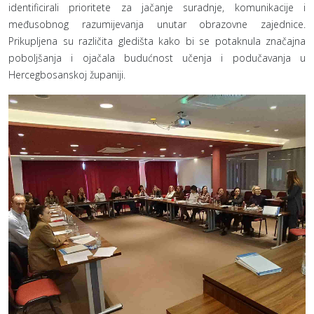
identificirali prioritete za jačanje suradnje, komunikacije i
međusobnog razumijevanja unutar obrazovne zajednice.
Prikupljena su različita gledišta kako bi se potaknula značajna
poboljšanja i ojačala budućnost učenja i podučavanja u
Hercegbosanskoj županiji.