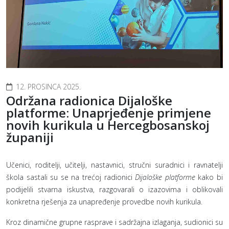
12. PROSINCA 2025.
Održana radionica Dijaloške
platforme: Unaprjeđenje primjene
novih kurikula u Hercegbosanskoj
županiji
Učenici, roditelji, učitelji, nastavnici, stručni suradnici i ravnatelji
škola sastali su se na trećoj radionici
Dijaloške platforme
kako bi
podijelili stvarna iskustva, razgovarali o izazovima i oblikovali
konkretna rješenja za unapređenje provedbe novih kurikula.
Kroz dinamične grupne rasprave i sadržajna izlaganja, sudionici su