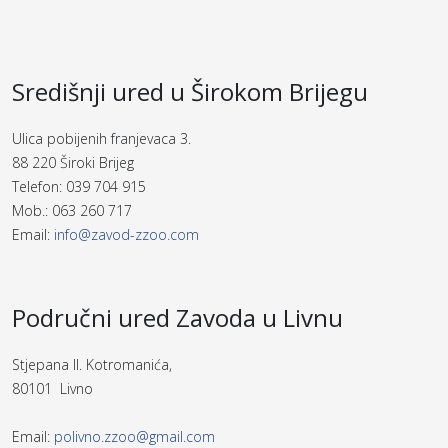
Središnji ured u Širokom Brijegu
Ulica pobijenih franjevaca 3.
88 220 Široki Brijeg
Telefon: 039 704 915
Mob.: 063 260 717
Email:
info@zavod-zzoo.com
Područni ured Zavoda u Livnu
Stjepana II. Kotromanića,
80101 Livno
Email:
polivno.zzoo@gmail.com