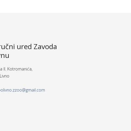
učni ured Zavoda
vnu
a II. Kotromanića,
Livno
polivno.zzoo@gmail.com