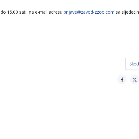
 do 15.00 sati, na e-mail adresu
prijave@zavod-zzoo.com
sa sljedeći
a učitelja i nastavnika HBŽ-a
Sljed
Slje