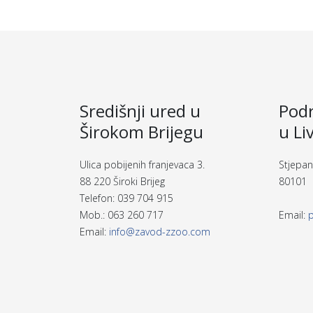
Središnji ured u
Podr
Širokom Brijegu
u Li
Ulica pobijenih franjevaca 3.
Stjepan
88 220 Široki Brijeg
80101 
Telefon: 039 704 915
Mob.: 063 260 717
Email:
Email:
info@zavod-zzoo.com