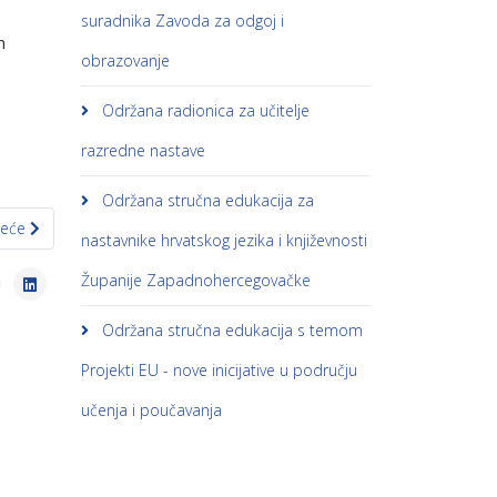
suradnika Zavoda za odgoj i
m
obrazovanje
Održana radionica za učitelje
razredne nastave
Održana stručna edukacija za
eći članak: Najava obuka za implementaciju kurikula učitelja i nastavn
deće
nastavnike hrvatskog jezika i književnosti
Županije Zapadnohercegovačke
Održana stručna edukacija s temom
Projekti EU - nove inicijative u području
učenja i poučavanja