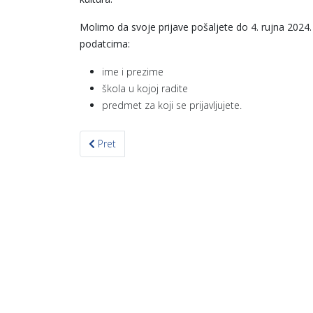
Molimo da svoje prijave pošaljete do 4. rujna 2024.
podatcima:
ime i prezime
škola u kojoj radite
predmet za koji se prijavljujete.
Prethodni članak: Najava obuka za primjenu kurikul
Pret