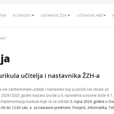
TNA
O ZAVODU
USTANOVE ŽZH
USTANOVE HBŽ
AKT
ja
ikula učitelja i nastavnika ŽZH-a
ve zainteresirane učitelje i nastavnike koji su prošli sve obuke za
skoj 2024./2025. godini nastavu izvode u 6. razredima osnovne škole ili 1.
implementaciju kurikula koje će se održati
5. rujna 2024. godine u O
00 do 12.00 sati, a za nastavne predmete: Povijest, Informatika, Te