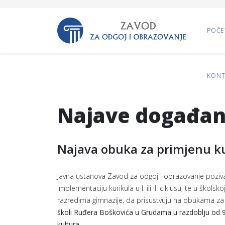
POČE
KONT
Najave događan
Najava obuka za primjenu kur
Javna ustanova Zavod za odgoj i obrazovanje poziva s
implementaciju kurikula u I. ili II. ciklusu, te u škol
razredima gimnazije, da prisustvuju na obukama za 
školi Ruđera Boškovića u Grudama u razdoblju od 9.
kultura.