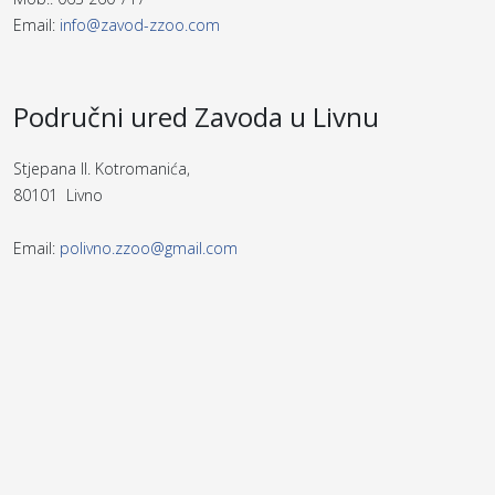
Email:
info@zavod-zzoo.com
Područni ured Zavoda u Livnu
Stjepana II. Kotromanića,
80101 Livno
Email:
polivno.zzoo@gmail.com