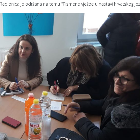
f. Radionica je održana na temu "Pismene vježbe u nastavi hrvatskog jez