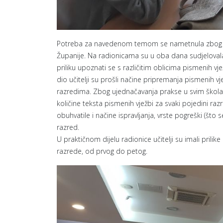
Potreba za navedenom temom se nametnula zbog ne
Županije. Na radionicama su u oba dana sudjelovala 8
priliku upoznati se s različitim oblicima pismenih vje
dio učitelji su prošli načine pripremanja pismenih vj
razredima. Zbog ujednačavanja prakse u svim škola
količine teksta pismenih vježbi za svaki pojedini razre
obuhvatile i načine ispravljanja, vrste pogreški (što 
razred.
U praktičnom dijelu radionice učitelji su imali prilike
razrede, od prvog do petog.