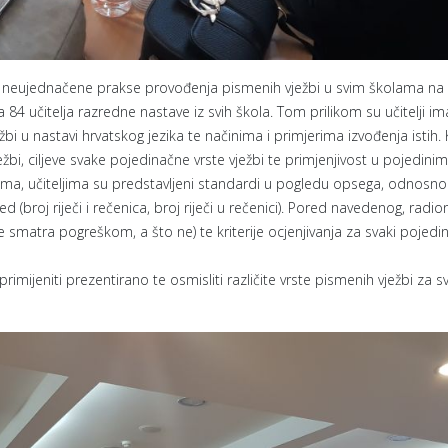
ujednačene prakse provođenja pismenih vježbi u svim školama na r
4 učitelja razredne nastave iz svih škola. Tom prilikom su učitelji ima
žbi u nastavi hrvatskog jezika te načinima i primjerima izvođenja istih. 
ežbi, ciljeve svake pojedinačne vrste vježbi te primjenjivost u pojedinim
ma, učiteljima su predstavljeni standardi u pogledu opsega, odnosno
d (broj riječi i rečenica, broj riječi u rečenici). Pored navedenog, radio
se smatra pogreškom, a što ne) te kriterije ocjenjivanja za svaki pojedin
 primijeniti prezentirano te osmisliti različite vrste pismenih vježbi za s