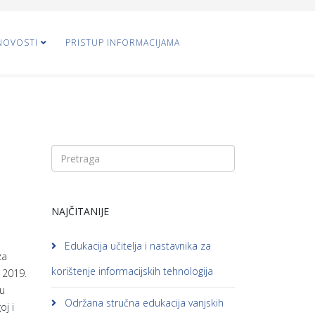
NOVOSTI
PRISTUP INFORMACIJAMA
NAJČITANIJE
Edukacija učitelja i nastavnika za
za
korištenje informacijskih tehnologija
a 2019.
 u
Održana stručna edukacija vanjskih
oj i