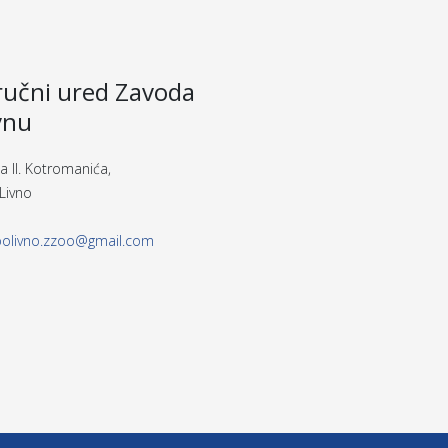
učni ured Zavoda
vnu
a II. Kotromanića,
Livno
polivno.zzoo@gmail.com