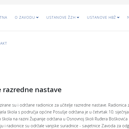
TNA
O ZAVODU
USTANOVE ŽZH
USTANOVE HBŽ
AKT
e razredne nastave
zirane su i održane radionice za učitelje razredne nastave. Radionica 
dijela škola s područja općine Posušje održana je u četvrtak 10. siječnj
lih škola na razini Županije održana u Osnovnoj školi Ruđera Boškovića
u i radionice su održale vanjske suradnice - savjetnice Zavoda za odg