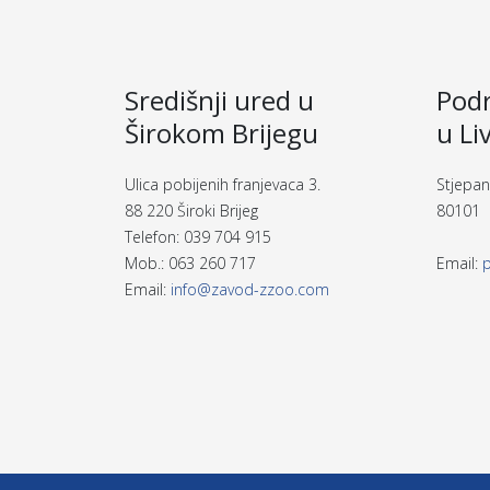
Središnji ured u
Podr
Širokom Brijegu
u Li
Ulica pobijenih franjevaca 3.
Stjepan
88 220 Široki Brijeg
80101 
Telefon: 039 704 915
Mob.: 063 260 717
Email:
Email:
info@zavod-zzoo.com