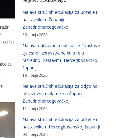
NAJAVA DOGAĐANJA:
Najava stručnih edukacija za učitelje i
nastavnike u Županiji
Zapadnohercegovačkoj
azini
li
30. lipnja 2026.
Kroz taj
Najava održavanja edukacije ''Nastava
tjelesne i zdravstvene kulture u
razrednoj nastavi'' u Hercegbosanskoj
nice su
županiji
i
19. lipnja 2026.
Najava stručnih edukacija za odgojno-
ve
obrazovne djelatnike u Županiji
Zapadnohercegovačkoj
11. lipnja 2026.
Najava stručnih edukacija za učitelje i
nastavnike u Hercegbosanskoj županiji
08. lipnja 2026.